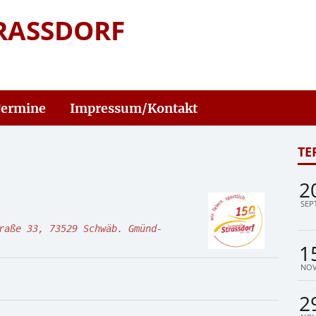
RASSDORF
ermine
Impressum/Kontakt
TE
2
SEPT
raße 33, 73529 Schwäb. Gmünd-
1
NOV
2