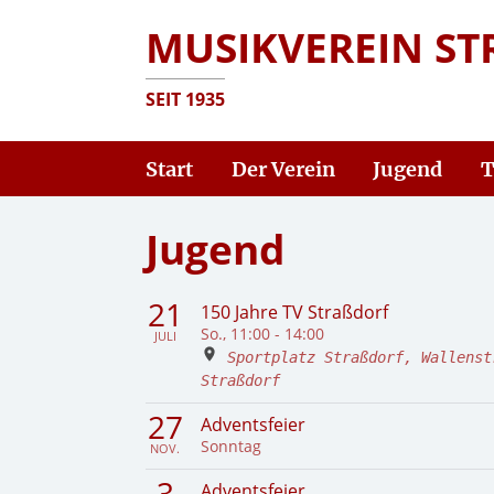
MUSIKVEREIN ST
SEIT 1935
Start
Der Verein
Jugend
T
Jugend
21
150 Jahre TV Straßdorf
So., 11:00 - 14:00
JULI
Sportplatz Straßdorf, Wallenst
Straßdorf
27
Adventsfeier
Sonntag
NOV.
3
Adventsfeier