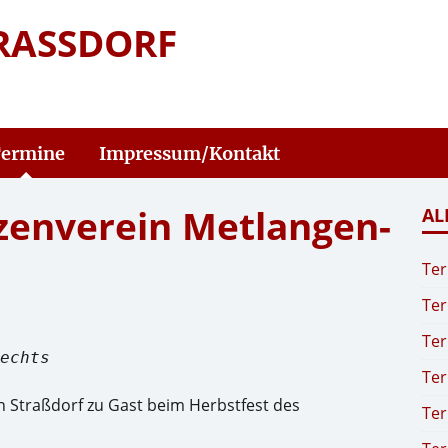
RASSDORF
ermine
Impressum/Kontakt
zenverein Metlangen-
AL
Ter
Ter
Ter
echts
Ter
n Straßdorf zu Gast beim Herbstfest des
Ter