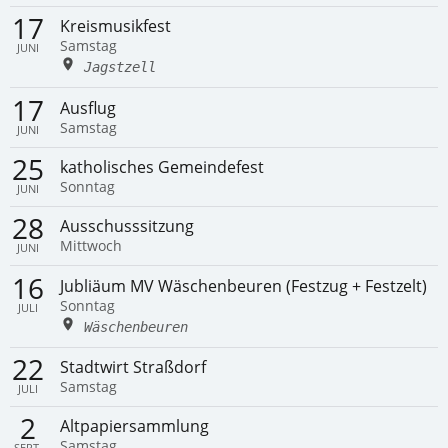
17
Kreismusikfest
Samstag
JUNI
Jagstzell
17
Ausflug
Samstag
JUNI
25
katholisches Gemeindefest
Sonntag
JUNI
28
Ausschusssitzung
Mittwoch
JUNI
16
Jubliäum MV Wäschenbeuren (Festzug + Festzelt)
Sonntag
JULI
Wäschenbeuren
22
Stadtwirt Straßdorf
Samstag
JULI
2
Altpapiersammlung
Samstag
SEPT.