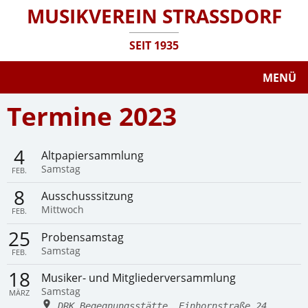
MUSIKVEREIN STRASSDORF
SEIT 1935
MENÜ
Termine 2023
4
Altpapiersammlung
Samstag
FEB.
8
Ausschusssitzung
Mittwoch
FEB.
25
Probensamstag
Samstag
FEB.
18
Musiker- und Mitgliederversammlung
Samstag
MÄRZ
DRK Begegnungsstätte, Einhornstraße 24,