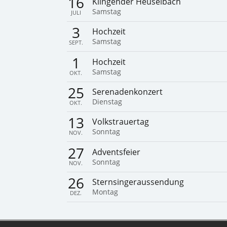
16
Klingender Heuselbach
Samstag
JULI
3
Hochzeit
Samstag
SEPT.
1
Hochzeit
Samstag
OKT.
25
Serenadenkonzert
Dienstag
OKT.
13
Volkstrauertag
Sonntag
NOV.
27
Adventsfeier
Sonntag
NOV.
26
Sternsingeraussendung
Montag
DEZ.