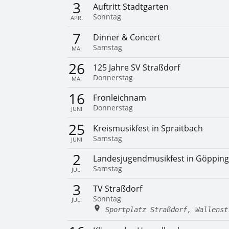
3
Auftritt Stadtgarten
Sonntag
APR.
7
Dinner & Concert
Samstag
MAI
26
125 Jahre SV Straßdorf
Donnerstag
MAI
16
Fronleichnam
Donnerstag
JUNI
25
Kreismusikfest in Spraitbach
Samstag
JUNI
2
Landesjugendmusikfest in Göppin
Samstag
JULI
3
TV Straßdorf
Sonntag
JULI
Sportplatz Straßdorf, Wallenst