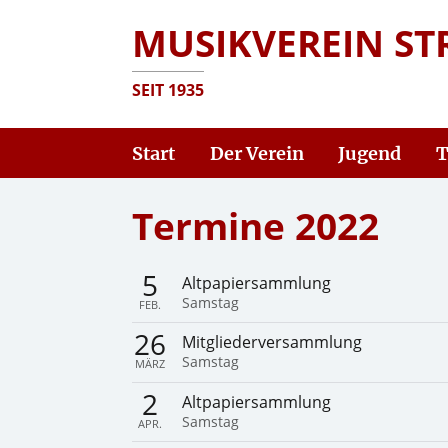
MUSIKVEREIN ST
SEIT 1935
Start
Der Verein
Jugend
T
Termine 2022
5
Altpapiersammlung
Samstag
FEB.
26
Mitgliederversammlung
Samstag
MÄRZ
2
Altpapiersammlung
Samstag
APR.