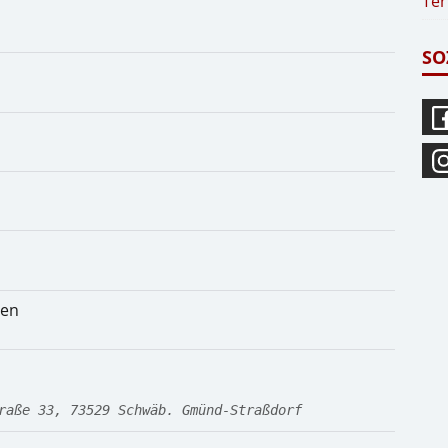
Ter
SO
gen
raße 33, 73529 Schwäb. Gmünd-Straßdorf